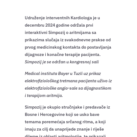
Udruženje interventnih Kardiologa je u
decembru 2024 godine održala prvi
interaktivni Simpozij o aritmijama sa
prikazima slučaja iz svakodnevne prakse od
prvog medicinskog kontakta do postavljanja
dijagnoze i konačne terapije pacijenta.
Simpozij je se održan u kongresnoj sali
Medical instituta Bayer u Tuzli uz prikaz
elektrofiziološkog tretmana pacijenta uživo iz
elektrofiziološke angio-sale sa dijagnostikom
i terapijom aritmija.
Simpozij je okupio stručnjake i predavače iz
Bosne i Hercegovine koji se usko bave
temama poremećaja srčanog ritma, a koji
imaju za cilj da unaprijede znanje i riješe
dileme iz oblasti aritmologije, te prikazali